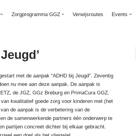
Zorgprogramma GGZ
Verwijsroutes
Events
 Jeugd’
gestart met de aanpak “ADHD bij Jeugd”. Zeventig
 doen nu mee aan deze aanpak. De aanpak is
t ETZ, de JGZ, GGz Breburg en PrimaCura GGZ.
 van kwalitatief goede zorg voor kinderen met (het
 van de aanpak is de verbetering van de
sen de samenwerkende partners één onderwerp te
n partijen concreet dichter bij elkaar gebracht.
owel een doel als het vliegwiel.