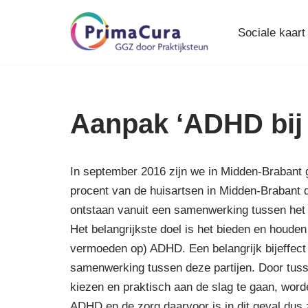
Sociale kaart
Ga
naar
de
inhoud
Aanpak ‘ADHD bij
In september 2016 zijn we in Midden-Brabant 
procent van de huisartsen in Midden-Brabant
ontstaan vanuit een samenwerking tussen he
Het belangrijkste doel is het bieden en houden
vermoeden op) ADHD. Een belangrijk bijeffect
samenwerking tussen deze partijen. Door tus
kiezen en praktisch aan de slag te gaan, worde
ADHD en de zorg daarvoor is in dit geval dus z